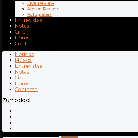
Live Review
Album Review
Fotografías
Entrevistas
Notas
Cine
Libros
Contacto
Noticias
Música
Entrevistas
Notas
Cine
Libros
Contacto
Zumbido.cl