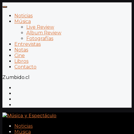
Noticias
Música
Live Review
Album Review
Fotografías
Entrevistas
Notas
Cine
Libros
Contacto
Zumbido.cl
Noticias
Música