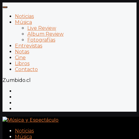
Noticias
Música
Live Review
Album Review
Fotografías
Entrevistas
Notas
Cine
Libros
Contacto
Zumbido.cl
Noticias
Música