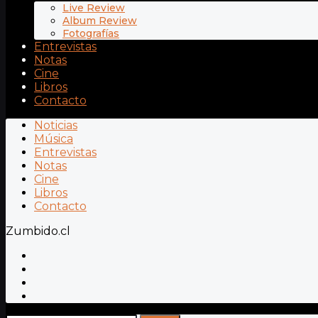
Live Review
Album Review
Fotografías
Entrevistas
Notas
Cine
Libros
Contacto
Noticias
Música
Entrevistas
Notas
Cine
Libros
Contacto
Zumbido.cl