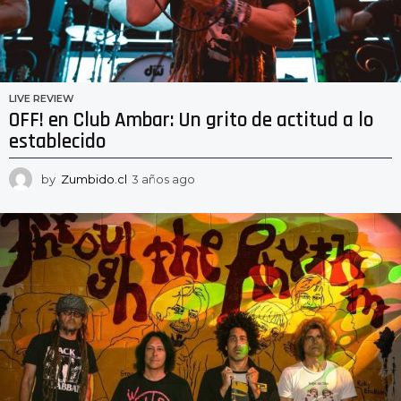
LIVE REVIEW
OFF! en Club Ambar: Un grito de actitud a lo
establecido
by
Zumbido.cl
3 años ago
3
a
ñ
o
s
a
g
o