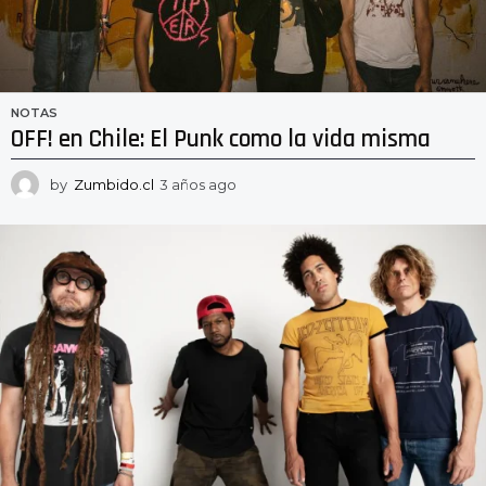
NOTAS
OFF! en Chile: El Punk como la vida misma
by
Zumbido.cl
3 años ago
2
a
ñ
o
s
a
g
o