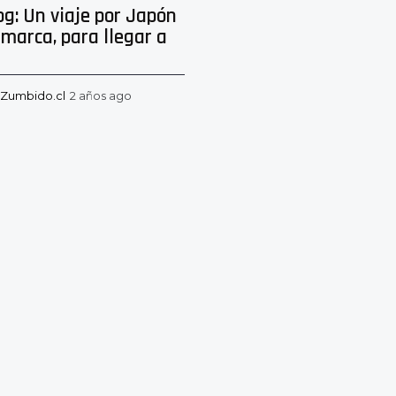
og: Un viaje por Japón
marca, para llegar a
Zumbido.cl
2 años ago
2
a
ñ
o
s
a
g
o