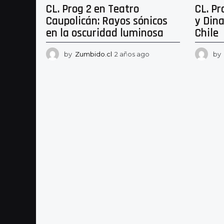
CL. Prog 2 en Teatro
CL. Pr
Caupolicán: Rayos sónicos
y Dina
en la oscuridad luminosa
Chile
by
Zumbido.cl
2 años ago
2
by
a
ñ
o
s
a
g
o