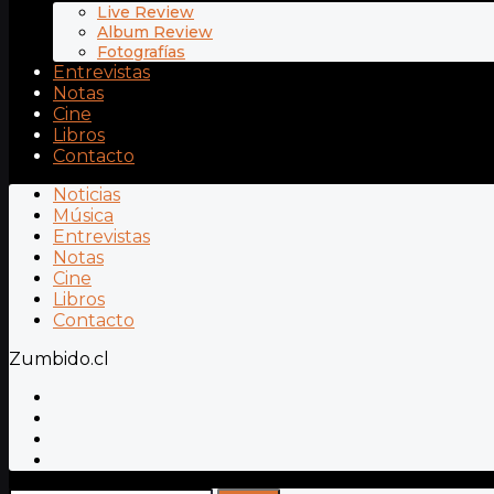
Live Review
Album Review
Fotografías
Entrevistas
Notas
Cine
Libros
Contacto
Noticias
Música
Entrevistas
Notas
Cine
Libros
Contacto
Zumbido.cl