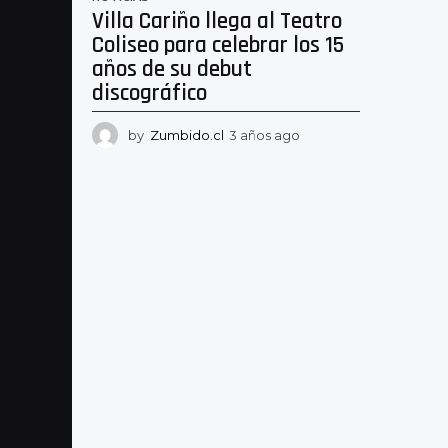
Villa Cariño llega al Teatro
Coliseo para celebrar los 15
años de su debut
discográfico
by
Zumbido.cl
3 años ago
3
a
ñ
o
s
a
g
o