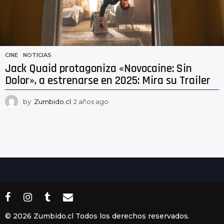
CINE
,
NOTICIAS
Jack Quaid protagoniza «Novocaine: Sin
Dolor», a estrenarse en 2025: Mira su Trailer
by
Zumbido.cl
2 años ago
2
a
ñ
o
s
a
g
o
© 2026 Zumbido.cl Todos los derechos reservados.