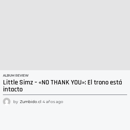
ALBUM REVIEW
Little Simz – «NO THANK YOU»: El trono está
intacto
by
Zumbido.cl
4 años ago
4
a
ñ
o
s
a