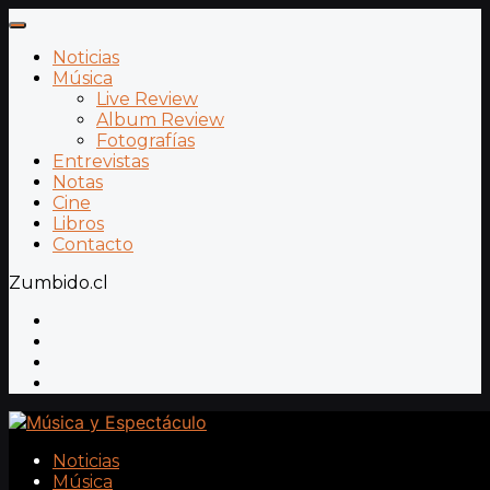
Noticias
Música
Live Review
Album Review
Fotografías
Entrevistas
Notas
Cine
Libros
Contacto
Zumbido.cl
Noticias
Música