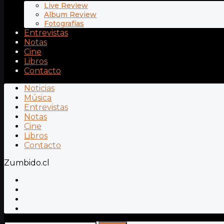
Live Review
Album Review
Fotografías
Entrevistas
Notas
Cine
Libros
Contacto
Noticias
Música
Entrevistas
Notas
Cine
Libros
Contacto
Zumbido.cl