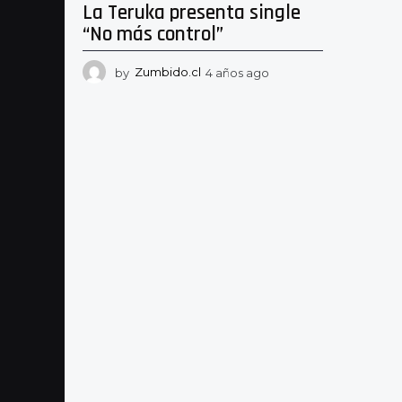
La Teruka presenta single
“No más control”
by
Zumbido.cl
4 años ago
4
a
ñ
o
s
a
g
o