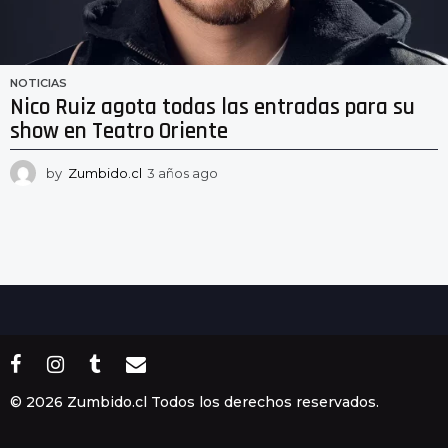
NOTICIAS
Nico Ruiz agota todas las entradas para su
show en Teatro Oriente
by
Zumbido.cl
3 años ago
3
a
ñ
o
s
a
g
o
© 2026 Zumbido.cl Todos los derechos reservados.