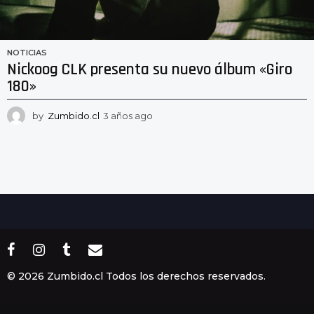
NOTICIAS
Nickoog CLK presenta su nuevo álbum «Giro
180»
by
Zumbido.cl
3 años ago
3
a
ñ
o
s
a
g
o
© 2026 Zumbido.cl Todos los derechos reservados.