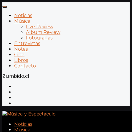
Noticias
Música
Live Review
Album Review
Fotografías
Entrevistas
Notas
Cine
Libros
Contacto
Zumbido.cl
Noticias
Música