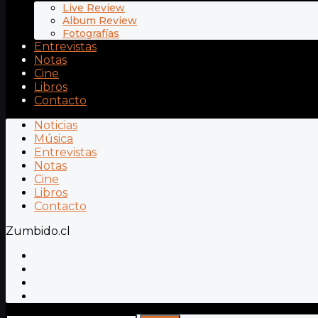
Live Review
Album Review
Fotografías
Entrevistas
Notas
Cine
Libros
Contacto
Noticias
Música
Entrevistas
Notas
Cine
Libros
Contacto
Zumbido.cl