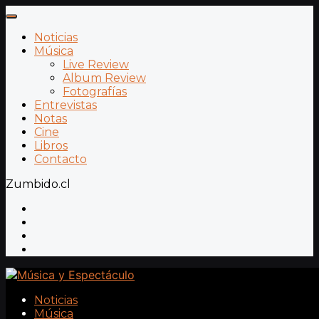
Noticias
Música
Live Review
Album Review
Fotografías
Entrevistas
Notas
Cine
Libros
Contacto
Zumbido.cl
Noticias
Música