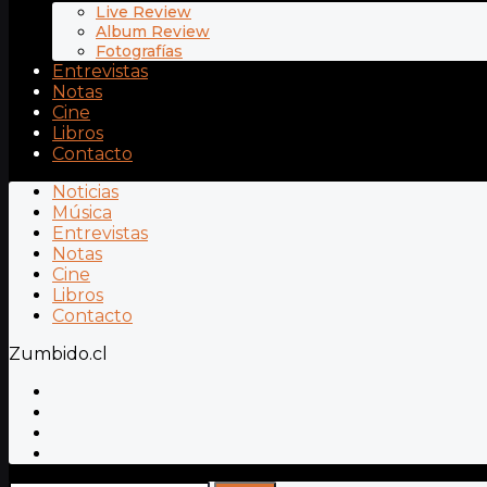
Live Review
Album Review
Fotografías
Entrevistas
Notas
Cine
Libros
Contacto
Noticias
Música
Entrevistas
Notas
Cine
Libros
Contacto
Zumbido.cl