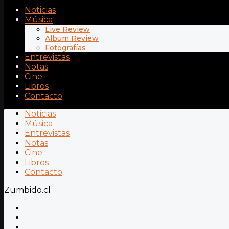
Noticias
Música
Live Review
Album Review
Fotografías
Entrevistas
Notas
Cine
Libros
Contacto
Noticias
Música
Entrevistas
Notas
Cine
Libros
Contacto
Zumbido.cl