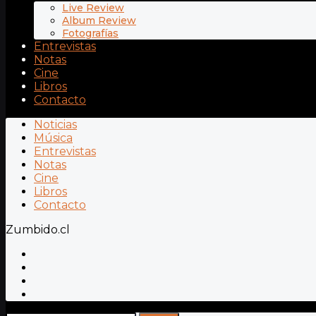
Live Review
Album Review
Fotografías
Entrevistas
Notas
Cine
Libros
Contacto
Noticias
Música
Entrevistas
Notas
Cine
Libros
Contacto
Zumbido.cl