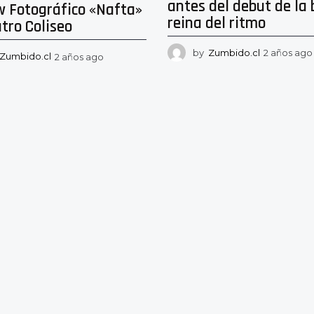
antes del debut de la
w Fotográfico «Nafta»
reina del ritmo
tro Coliseo
by
Zumbido.cl
2 años ago
Zumbido.cl
2 años ago
2
a
ñ
o
s
a
g
o