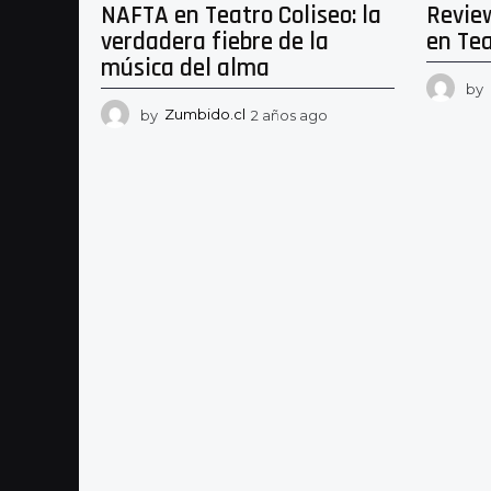
NAFTA en Teatro Coliseo: la
Revie
verdadera fiebre de la
en Tea
música del alma
by
by
Zumbido.cl
2 años ago
2
a
ñ
o
s
a
g
o