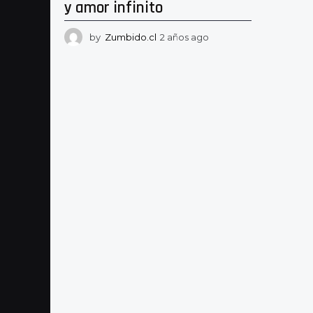
y amor infinito
by
Zumbido.cl
2 años ago
2
a
ñ
o
s
a
g
o