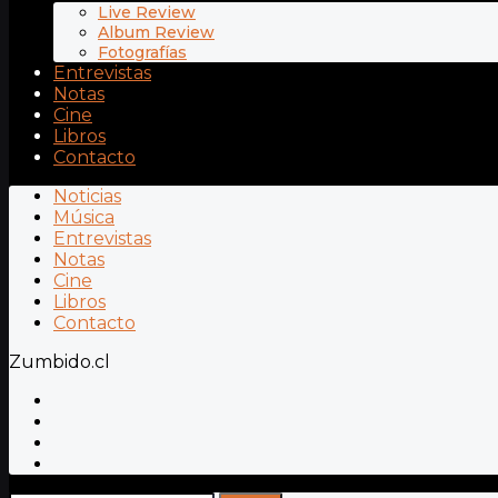
Live Review
Album Review
Fotografías
Entrevistas
Notas
Cine
Libros
Contacto
Noticias
Música
Entrevistas
Notas
Cine
Libros
Contacto
Zumbido.cl