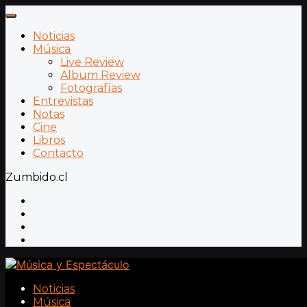
Noticias
Música
Live Review
Album Review
Fotografías
Entrevistas
Notas
Cine
Libros
Contacto
Zumbido.cl
Noticias
Música