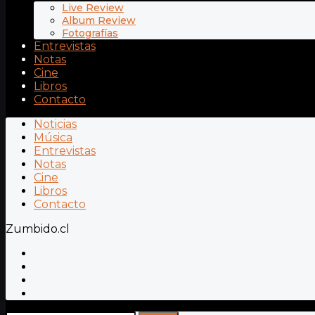
Live Review
Album Review
Fotografías
Entrevistas
Notas
Cine
Libros
Contacto
Noticias
Música
Entrevistas
Notas
Cine
Libros
Contacto
Zumbido.cl