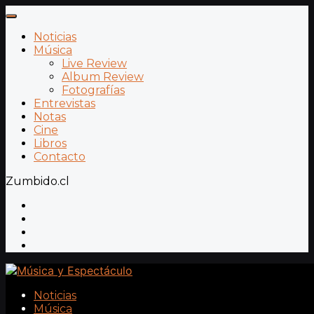
Noticias
Música
Live Review
Album Review
Fotografías
Entrevistas
Notas
Cine
Libros
Contacto
Zumbido.cl
Noticias
Música