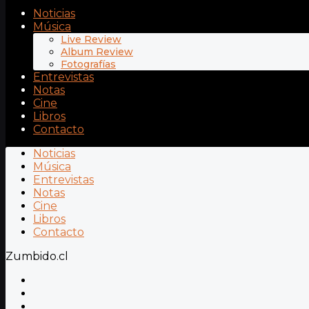
Noticias
Música
Live Review
Album Review
Fotografías
Entrevistas
Notas
Cine
Libros
Contacto
Noticias
Música
Entrevistas
Notas
Cine
Libros
Contacto
Zumbido.cl