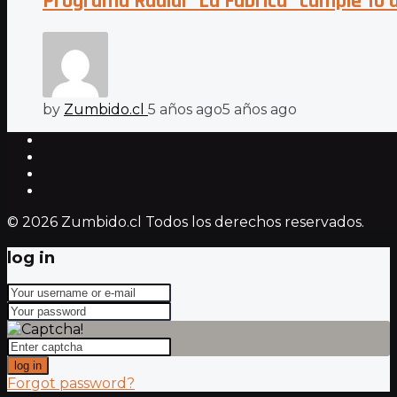
Programa Radial “La Fábrica” cumple 10 
by
Zumbido.cl
5 años ago
5 años ago
© 2026 Zumbido.cl Todos los derechos reservados.
log in
log in
Forgot password?