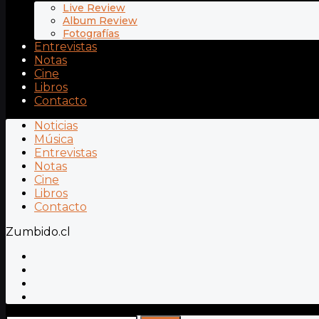
Live Review
Album Review
Fotografías
Entrevistas
Notas
Cine
Libros
Contacto
Noticias
Música
Entrevistas
Notas
Cine
Libros
Contacto
Zumbido.cl