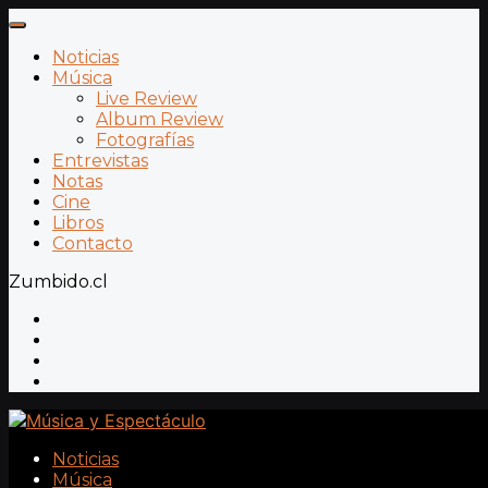
Noticias
Música
Live Review
Album Review
Fotografías
Entrevistas
Notas
Cine
Libros
Contacto
Zumbido.cl
Noticias
Música