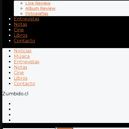
Live Review
Album Review
Fotografías
Entrevistas
Notas
Cine
Libros
Contacto
Noticias
Música
Entrevistas
Notas
Cine
Libros
Contacto
Zumbido.cl