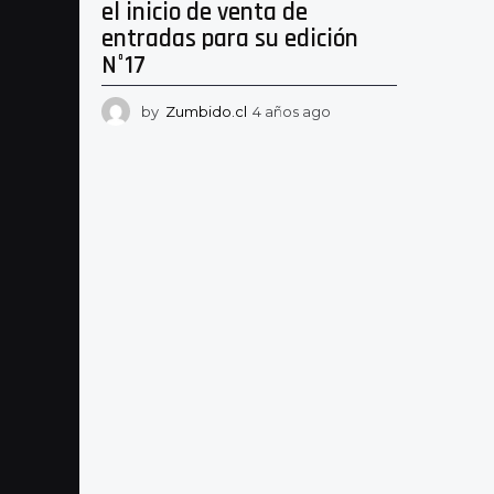
el inicio de venta de
entradas para su edición
N°17
by
Zumbido.cl
4 años ago
4
a
ñ
o
s
a
g
o