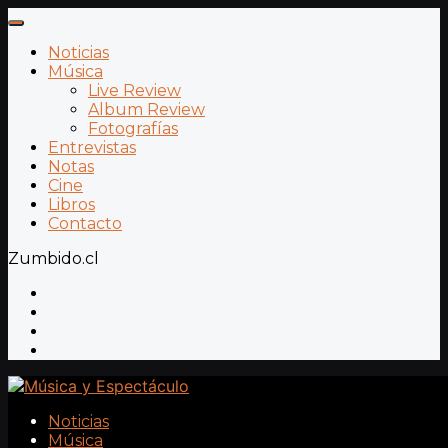
Noticias
Música
Live Review
Album Review
Fotografías
Entrevistas
Notas
Cine
Libros
Contacto
Zumbido.cl
Noticias
Música