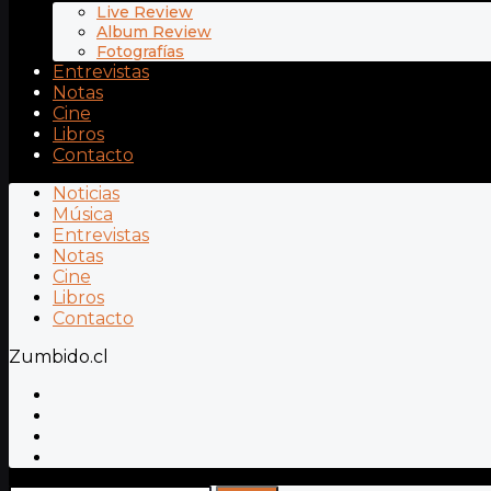
Live Review
Album Review
Fotografías
Entrevistas
Notas
Cine
Libros
Contacto
Noticias
Música
Entrevistas
Notas
Cine
Libros
Contacto
Zumbido.cl