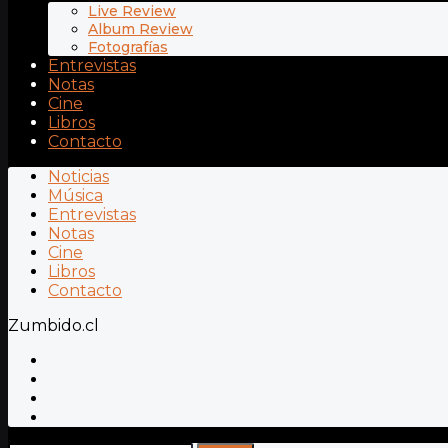
Live Review
Album Review
Fotografías
Entrevistas
Notas
Cine
Libros
Contacto
Noticias
Música
Entrevistas
Notas
Cine
Libros
Contacto
Zumbido.cl