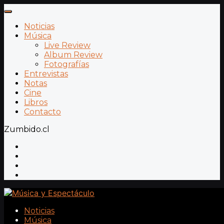
Noticias
Música
Live Review
Album Review
Fotografías
Entrevistas
Notas
Cine
Libros
Contacto
Zumbido.cl
Noticias
Música