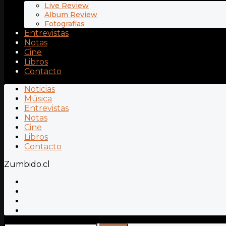
Live Review
Album Review
Fotografías
Entrevistas
Notas
Cine
Libros
Contacto
Noticias
Música
Entrevistas
Notas
Cine
Libros
Contacto
Zumbido.cl