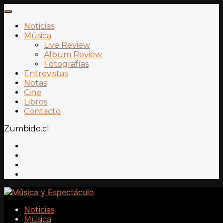
Noticias
Música
Live Review
Album Review
Fotografías
Entrevistas
Notas
Cine
Libros
Contacto
Zumbido.cl
Noticias
Música