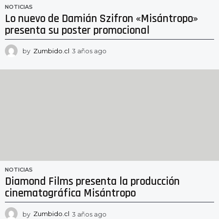
NOTICIAS
Lo nuevo de Damián Szifron «Misántropo»
presenta su poster promocional
by
Zumbido.cl
3 años ago
3
a
ñ
o
s
a
g
o
NOTICIAS
Diamond Films presenta la producción
cinematográfica Misántropo
by
Zumbido.cl
3 años ago
3