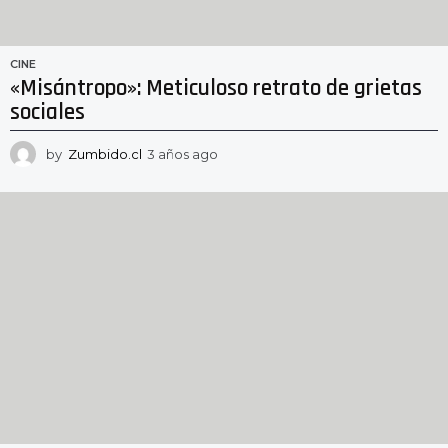
CINE
«Misántropo»: Meticuloso retrato de grietas
sociales
by
Zumbido.cl
3 años ago
3
a
ñ
o
s
a
g
o