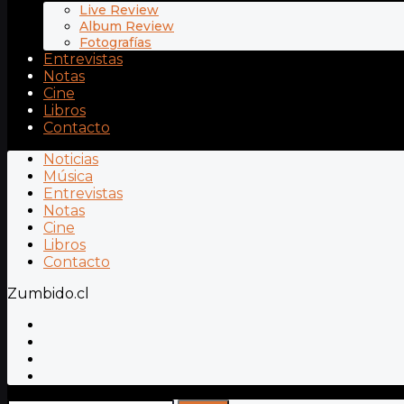
Live Review
Album Review
Fotografías
Entrevistas
Notas
Cine
Libros
Contacto
Noticias
Música
Entrevistas
Notas
Cine
Libros
Contacto
Zumbido.cl