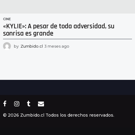
CINE
«KYLIE»: A pesar de toda adversidad, su
sonrisa es grande
by
Zumbido.cl
3 meses ago
3
m
e
s
e
s
a
g
o
© 2026 Zumbido.cl Todos los derechos reservados.