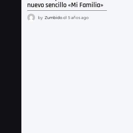
nuevo sencillo «Mi Familia»
by
Zumbido.cl
5 años ago
5
a
ñ
o
s
a
g
o