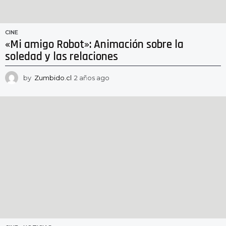
CINE
«Mi amigo Robot»: Animación sobre la
soledad y las relaciones
by
Zumbido.cl
2 años ago
2
a
ñ
o
s
a
g
o