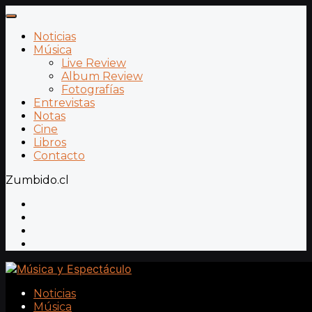
Noticias
Música
Live Review
Album Review
Fotografías
Entrevistas
Notas
Cine
Libros
Contacto
Zumbido.cl
Noticias
Música