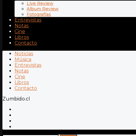
Live Review
Album Review
Fotografías
Entrevistas
Notas
Cine
Libros
Contacto
Noticias
Música
Entrevistas
Notas
Cine
Libros
Contacto
Zumbido.cl