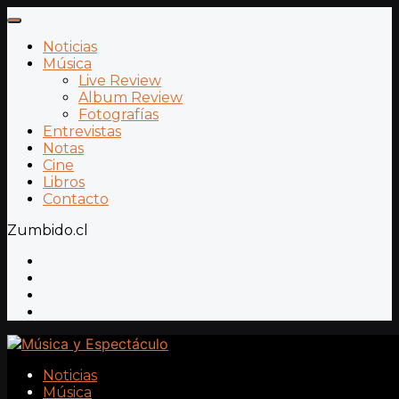
Noticias
Música
Live Review
Album Review
Fotografías
Entrevistas
Notas
Cine
Libros
Contacto
Zumbido.cl
Noticias
Música