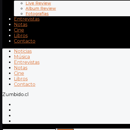
Live Review
Album Review
Fotografías
Entrevistas
Notas
Cine
Libros
Contacto
Noticias
Música
Entrevistas
Notas
Cine
Libros
Contacto
Zumbido.cl