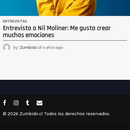
ENTREVISTAS
Entrevista a Nil Moliner: Me gusta crear
muchas emociones
by
Zumbido.cl
4 años ago
4
a
ñ
o
s
a
g
o
© 2026 Zumbido.cl Todos los derechos reservados.