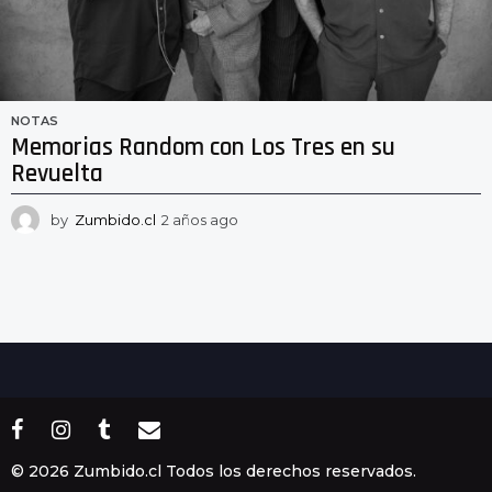
NOTAS
Memorias Random con Los Tres en su
Revuelta
by
Zumbido.cl
2 años ago
2
a
ñ
o
s
a
g
o
© 2026 Zumbido.cl Todos los derechos reservados.