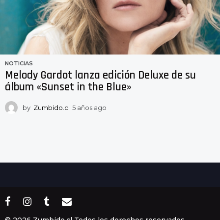
NOTICIAS
Melody Gardot lanza edición Deluxe de su
álbum «Sunset in the Blue»
by
Zumbido.cl
5 años ago
5
a
ñ
o
s
a
g
o
© 2026 Zumbido.cl Todos los derechos reservados.