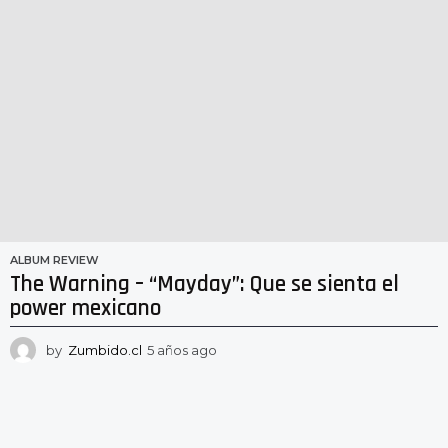
ALBUM REVIEW
The Warning – “Mayday”: Que se sienta el
power mexicano
by
Zumbido.cl
5 años ago
5
a
ñ
o
s
a