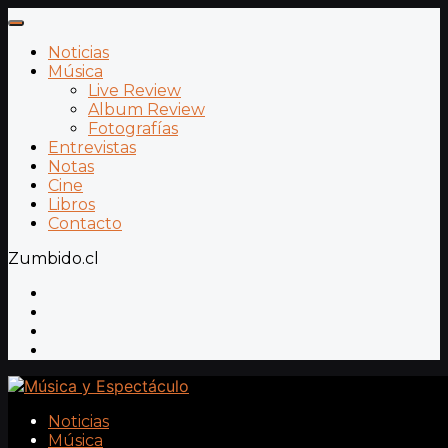
Noticias
Música
Live Review
Album Review
Fotografías
Entrevistas
Notas
Cine
Libros
Contacto
Zumbido.cl
Noticias
Música