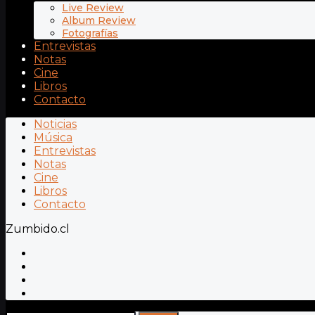
Live Review
Album Review
Fotografías
Entrevistas
Notas
Cine
Libros
Contacto
Noticias
Música
Entrevistas
Notas
Cine
Libros
Contacto
Zumbido.cl