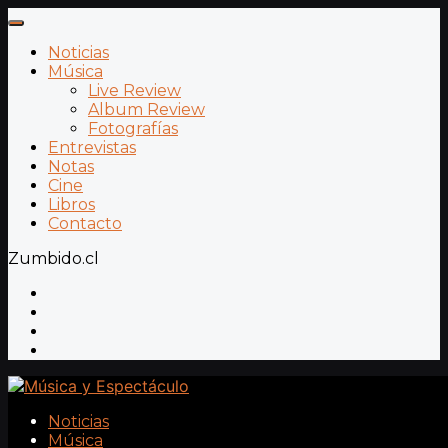
Noticias
Música
Live Review
Album Review
Fotografías
Entrevistas
Notas
Cine
Libros
Contacto
Zumbido.cl
Noticias
Música