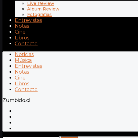
Live Review
Album Review
Fotografías
Entrevistas
Notas
Cine
Libros
Contacto
Noticias
Música
Entrevistas
Notas
Cine
Libros
Contacto
Zumbido.cl