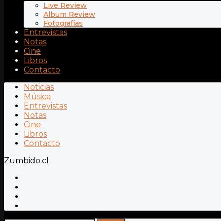
Live Review
Album Review
Fotografías
Entrevistas
Notas
Cine
Libros
Contacto
Noticias
Música
Entrevistas
Notas
Cine
Libros
Contacto
Zumbido.cl