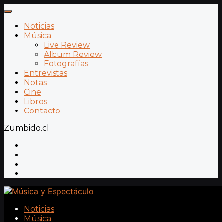
Noticias
Música
Live Review
Album Review
Fotografías
Entrevistas
Notas
Cine
Libros
Contacto
Zumbido.cl
Noticias
Música