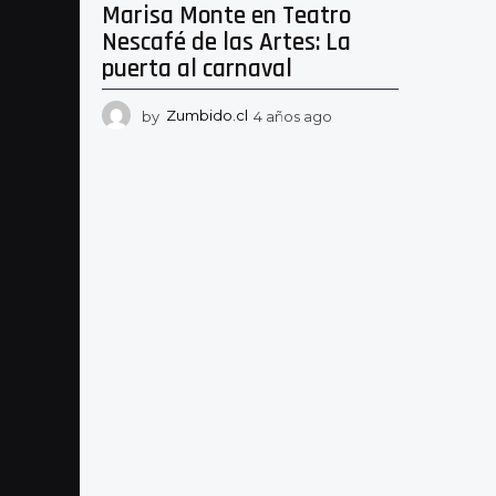
Marisa Monte en Teatro
Nescafé de las Artes: La
puerta al carnaval
by
Zumbido.cl
4 años ago
4
a
ñ
o
s
a
g
o