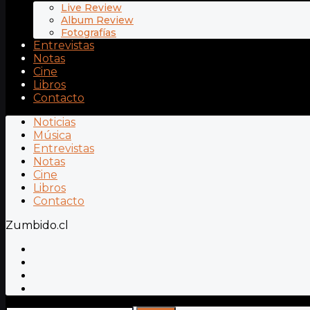
Live Review
Album Review
Fotografías
Entrevistas
Notas
Cine
Libros
Contacto
Noticias
Música
Entrevistas
Notas
Cine
Libros
Contacto
Zumbido.cl