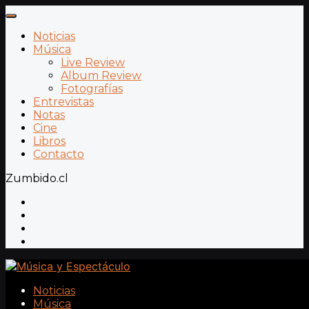
Noticias
Música
Live Review
Album Review
Fotografías
Entrevistas
Notas
Cine
Libros
Contacto
Zumbido.cl
Noticias
Música