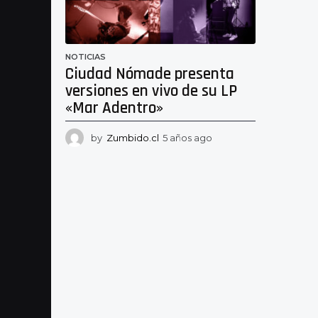
NOTICIAS
Ciudad Nómade presenta
versiones en vivo de su LP
«Mar Adentro»
by
Zumbido.cl
5 años ago
5
a
ñ
o
s
a
g
o