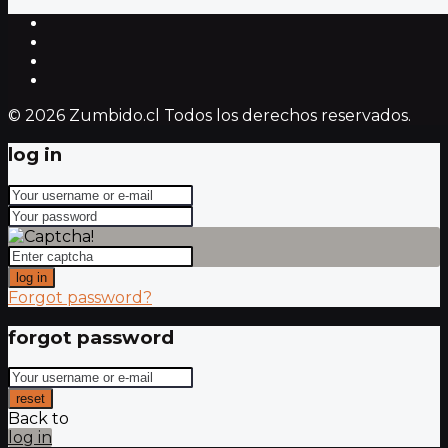
© 2026 Zumbido.cl Todos los derechos reservados.
log in
log in
Forgot password?
forgot password
reset
Back to
log in