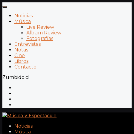
Noticias
Música
Live Review
Album Review
Fotografías
Entrevistas
Notas
Cine
Libros
Contacto
Zumbido.cl
Noticias
Música