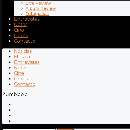
Live Review
Album Review
Fotografías
Entrevistas
Notas
Cine
Libros
Contacto
Noticias
Música
Entrevistas
Notas
Cine
Libros
Contacto
Zumbido.cl