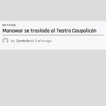
NOTICIAS
Manowar se traslada al Teatro Caupolicán
by
Zumbido.cl
3 años ago
3
a
ñ
o
s
a
g
o