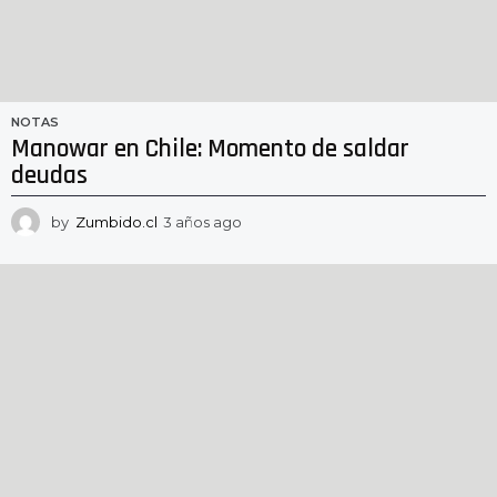
NOTAS
Manowar en Chile: Momento de saldar
deudas
by
Zumbido.cl
3 años ago
2
a
ñ
o
s
a
g
o