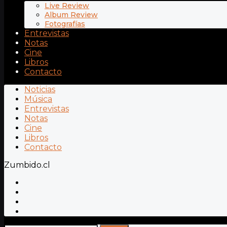
Live Review
Album Review
Fotografías
Entrevistas
Notas
Cine
Libros
Contacto
Noticias
Música
Entrevistas
Notas
Cine
Libros
Contacto
Zumbido.cl