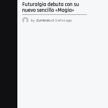
Futuralgia debuta con su
nuevo sencillo «Magia»
by
Zumbido.cl
5 años ago
5
a
ñ
o
s
a
g
o