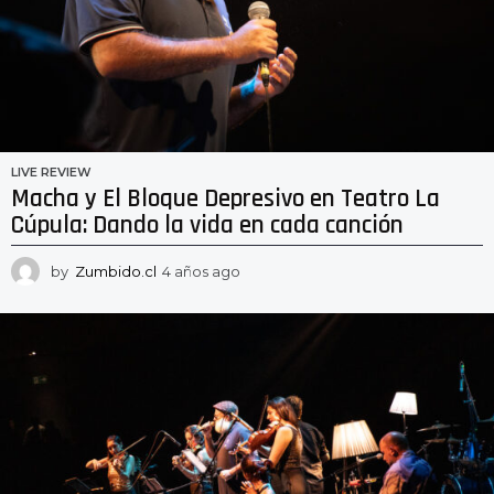
LIVE REVIEW
Macha y El Bloque Depresivo en Teatro La
Cúpula: Dando la vida en cada canción
by
Zumbido.cl
4 años ago
4
a
ñ
o
s
a
g
o