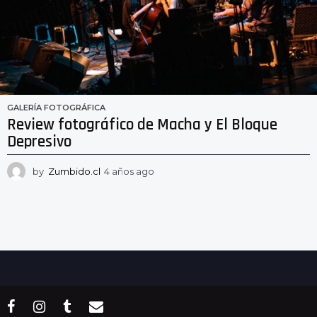
GALERÍA FOTOGRÁFICA
Review fotográfico de Macha y El Bloque
Depresivo
by
Zumbido.cl
4 años ago
4
a
ñ
o
s
a
g
o