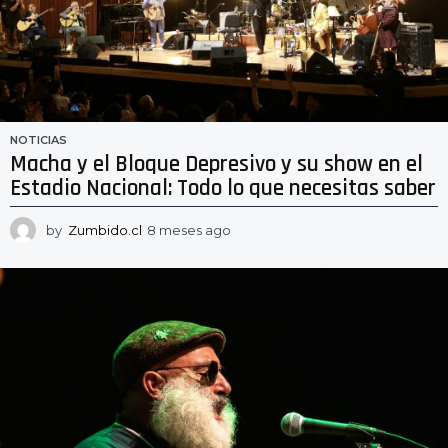
NOTICIAS
Macha y el Bloque Depresivo y su show en el
Estadio Nacional: Todo lo que necesitas saber
by
Zumbido.cl
8 meses ago
8
m
e
s
e
s
a
g
o