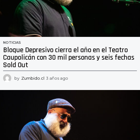
NOTICIAS
Bloque Depresivo cierra el año en el Teatro
Caupolicán con 30 mil personas y seis fechas
Sold Out
by
Zumbido.cl
3 años ago
3
a
ñ
o
s
a
g
o