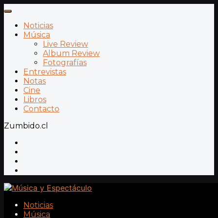
Noticias
Música
Live Review
Album Review
Fotografías
Entrevistas
Notas
Cine
Libros
Contacto
Zumbido.cl
Noticias
Música