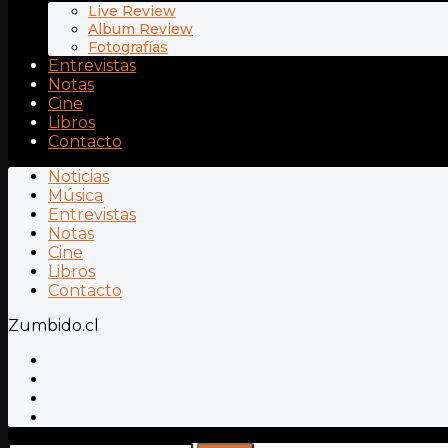
Live Review
Album Review
Fotografías
Entrevistas
Notas
Cine
Libros
Contacto
Noticias
Música
Entrevistas
Notas
Cine
Libros
Contacto
Zumbido.cl